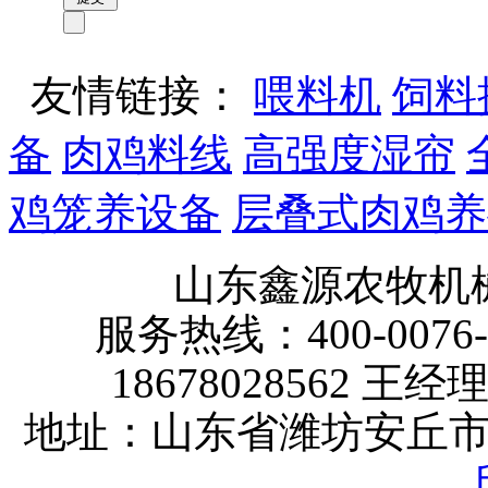
友情链接：
喂料机
饲料
备
肉鸡料线
高强度湿帘
鸡笼养设备
层叠式肉鸡养
山东鑫源农牧机
服务热线：400-0076-
18678028562 王经
地址：山东省潍坊安丘市