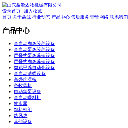
设为首页
|
加入收藏
首页
关于鑫源
行业动态
产品中心
售后服务
营销网络
联系我们
产品中心
全自动肉鸡笼养设备
全自动蛋鸡笼养设备
层叠式蛋鸡养殖设备
层叠式肉鸡养殖设备
肉鸡平养自动化设备
全自动清粪设备
高强度湿帘
畜牧风机
自动集蛋设备
全自动喂料机
饮水器
饲料机组
热风炉
其他设备